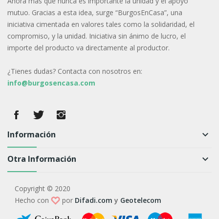
Ahora más que nunca es importante la unidad y el apoyo
mutuo. Gracias a esta idea, surge “BurgosEnCasa”, una
iniciativa cimentada en valores tales como la solidaridad, el
compromiso, y la unidad. Iniciativa sin ánimo de lucro, el
importe del producto va directamente al productor.
¿Tienes dudas? Contacta con nosotros en:
info@burgosencasa.com
Información
keyboard_arrow_down
Otra Información
keyboard_arrow_down
Copyright © 2020
Hecho con
por
Difadi.com
y
Geotelecom