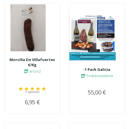
Morcilla De Villafuertes
€/Kg
-1 Pack Galicia
arcos2
Todohostelería
55,00 €
1 opinión
6,95 €