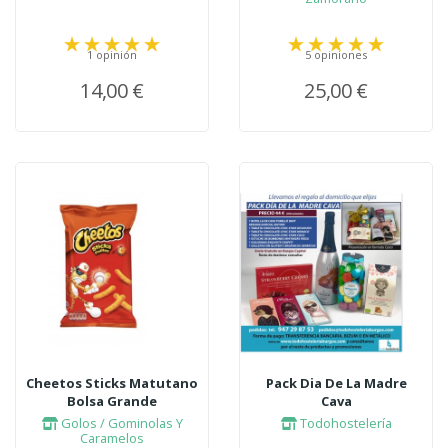
1 opinión
5 opiniones
14,00 €
25,00 €
Cheetos Sticks Matutano
Pack Dia De La Madre
Bolsa Grande
Cava
Golos / Gominolas Y
Todohostelería
Caramelos