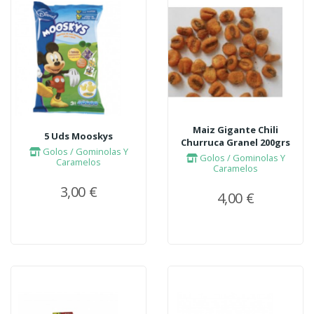
Maiz Gigante Chili
5 Uds Mooskys
Churruca Granel 200grs
Golos / Gominolas Y
Golos / Gominolas Y
Caramelos
Caramelos
3,00 €
4,00 €