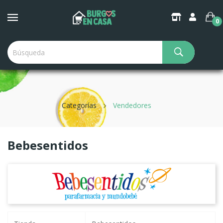
×
Create Wishlist
0
Wishlist name
Categorías
Vendedores
Cancel
Create wishlist
Bebesentidos