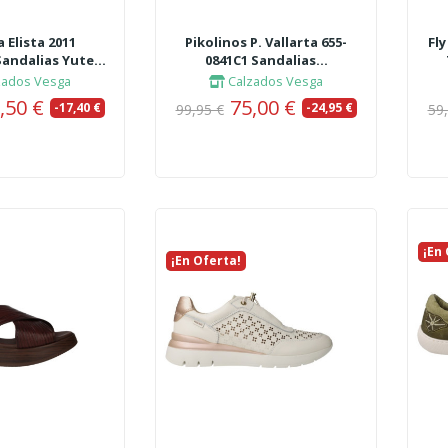
 Elista 2011
Pikolinos P. Vallarta 655-
Fly
andalias Yute...
0841C1 Sandalias...
zados Vesga
Calzados Vesga
,50 €
75,00 €
-17,40 €
-24,95 €
99,95 €
59
¡En
Nue
¡En Oferta!
Nuevo