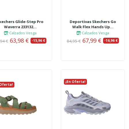
kechers Glide-Step Pro
Deportivas Skechers Go
Waverra 233132...
Walk Flex Hands Up...
Calzados Vesga
Calzados Vesga
63,98 €
67,99 €
-15,96 €
-16,96 €
,94 €
84,95 €
¡En Oferta!
Nuevo
 Oferta!
vo