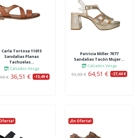
Carla Tortosa 11615
Patricia Miller 7077
Sandalias Planas
Sandalias Tacón Mujer...
Tachuelas...
Calzados Vesga
Calzados Vesga
64,51 €
-27,44 €
91,95 €
36,51 €
-15,49 €
,99 €
 Oferta!
vo
¡En Oferta!
Nuevo