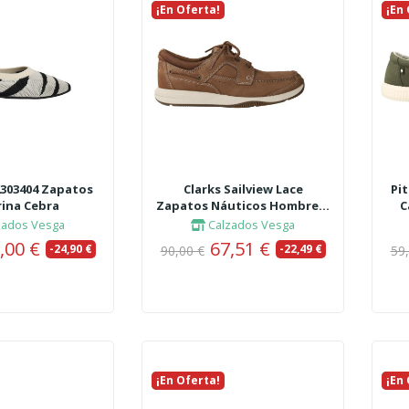
¡En Oferta!
Nuevo
¡En
Nue
2303404 Zapatos
Clarks Sailview Lace
Pi
rina Cebra
Zapatos Náuticos Hombre...
C
zados Vesga
Calzados Vesga
,00 €
67,51 €
-24,90 €
-22,49 €
90,00 €
59
¡En Oferta!
Nuevo
¡En
Nue