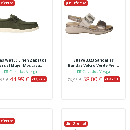
 Oferta!
vo
¡En Oferta!
Nuevo
tas Wp150 Linen Zapatos
Suave 3323 Sandalias
asual Mujer Mostaza...
Bandas Velcro Verde Piel...
Calzados Vesga
Calzados Vesga
44,99 €
58,00 €
-14,97 €
-18,96 €
,96 €
76,96 €
 Oferta!
vo
¡En Oferta!
Nuevo