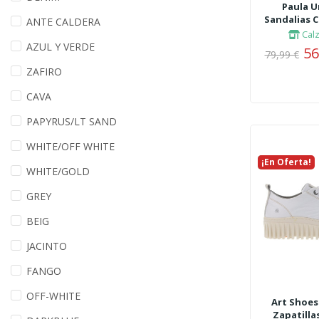
Paula U
Sandalias C
ANTE CALDERA
Cal
AZUL Y VERDE
56
79,99 €
ZAFIRO
CAVA
PAPYRUS/LT SAND
WHITE/OFF WHITE
¡En Oferta!
Nuevo
WHITE/GOLD
GREY
BEIG
JACINTO
FANGO
OFF-WHITE
Art Shoes
Zapatilla