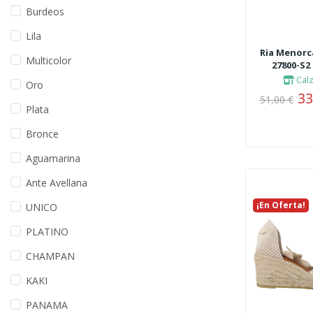
Burdeos
Lila
Ria Menorc
Multicolor
27800-S2 
Cal
Oro
33
51,00 €
Plata
Bronce
Aguamarina
Ante Avellana
¡En Oferta!
Nuevo
UNICO
PLATINO
CHAMPAN
KAKI
PANAMA