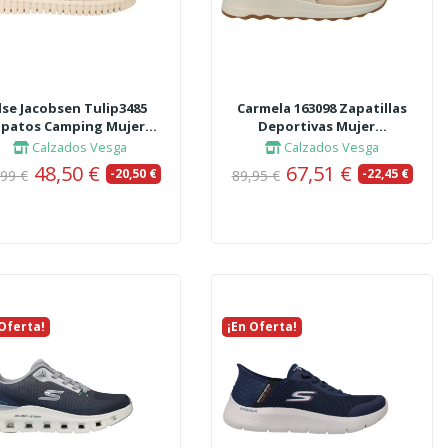
Ilse Jacobsen Tulip3485
Carmela 163098 Zapatillas
patos Camping Mujer...
Deportivas Mujer...
Calzados Vesga
Calzados Vesga
48,50 €
67,51 €
-20,50 €
-22,45 €
,99 €
89,95 €
 Oferta!
vo
¡En Oferta!
Nuevo