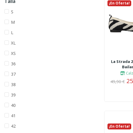
Talla
¡En Oferta!
Nuevo
S
M
L
XL
XS
La Strada 
36
Baila
Cal
37
25
49,90 €
38
39
40
41
42
¡En Oferta!
Nuevo