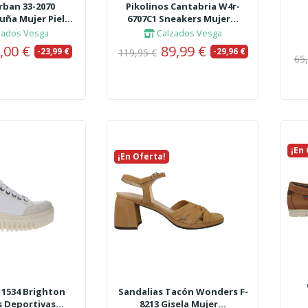
rban 33-2070
Pikolinos Cantabria W4r-
uña Mujer Piel...
6707C1 Sneakers Mujer...
zados Vesga
Calzados Vesga
,00 €
89,99 €
-23,99 €
-29,96 €
119,95 €
65
¡En
Nue
¡En Oferta!
Nuevo
 1534 Brighton
Sandalias Tacón Wonders F-
s Deportivas...
8213 Gisela Mujer...