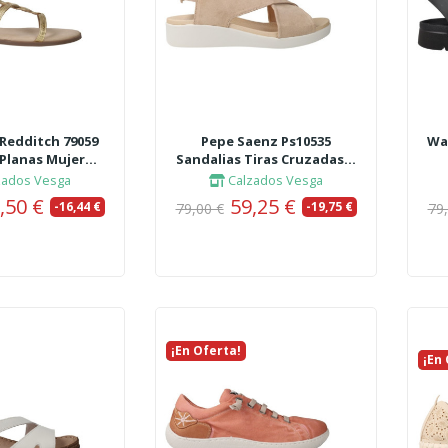
Redditch 79059
Pepe Saenz Ps10535
Wal
Planas Mujer...
Sandalias Tiras Cruzadas...
zados Vesga
Calzados Vesga
,50 €
59,25 €
-16,44 €
-19,75 €
79,00 €
79
¡En Oferta!
Nuevo
¡En
Nue