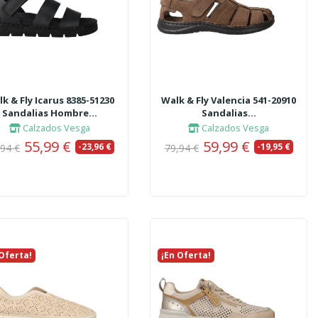
k & Fly Icarus 8385-51230
Walk & Fly Valencia 541-20910
Sandalias Hombre...
Sandalias...
Calzados Vesga
Calzados Vesga
55,99 €
59,99 €
-23,96 €
-19,95 €
,94 €
79,94 €
 Oferta!
vo
¡En Oferta!
Nuevo