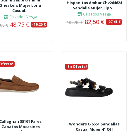
Sunni Sabbi Oshima
Hispanitas Ambar Chv264624
Sneakers Mujer Lona
Sandalia Mujer Tipo...
Casual...
Calzados Vesga
Calzados Vesga
82,50 €
-27,41 €
109,90 €
48,75 €
-16,25 €
,00 €
 Oferta!
vo
¡En Oferta!
Nuevo
Callaghan 85101 Fares
Wonders C-6551 Sandalias
Zapatos Mocasines
Casual Mujer 41 Off