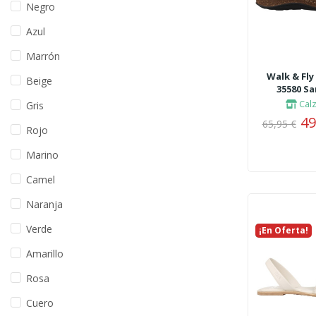
Negro
Azul
Marrón
Walk & Fly
Beige
35580 Sa
Cal
Gris
49
65,95 €
Rojo
Marino
Camel
Naranja
Verde
¡En Oferta!
Nuevo
Amarillo
Rosa
Cuero