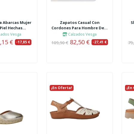
a Abarcas Mujer
Zapatos Casual Con
S
Piel Hechas...
Cordones Para Hombre De...
zados Vesga
Calzados Vesga
,15 €
82,50 €
-17,85 €
-27,41 €
109,90 €
79
¡En Oferta!
Nuevo
¡En
Nue