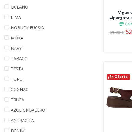
OCEANO
Viguera
LIMA
Alpargata S
Cal
NOBUCK FUCSIA
52
69,90 €
MOKA
NAVY
TABACO
TESTA
¡En Oferta!
Nuevo
TOPO
COGNAC
TRUFA
AZUL GRISACERO
ANTRACITA
DENIM