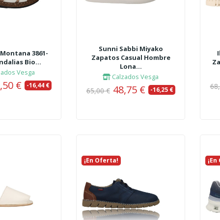
Sunni Sabbi Miyako
 Montana 3861-
Zapatos Casual Hombre
ndalias Bio...
Za
Lona...
zados Vesga
Calzados Vesga
,50 €
-16,44 €
68
48,75 €
-16,25 €
65,00 €
¡En Oferta!
Nuevo
¡En
Nue