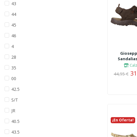
43
44
45
46
4
Giosepp
28
Sandalias
Cal
35
31
44,95 €
00
42.5
S/T
JR
¡En Oferta!
Nuevo
40.5
43.5