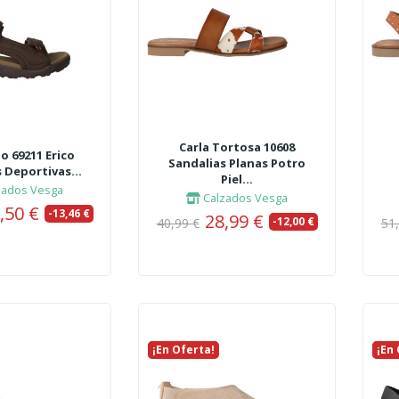
Carla Tortosa 10608
o 69211 Erico
Sandalias Planas Potro
 Deportivas...
Piel...
zados Vesga
Calzados Vesga
,50 €
-13,46 €
28,99 €
-12,00 €
40,99 €
51
¡En Oferta!
Nuevo
¡En
Nue