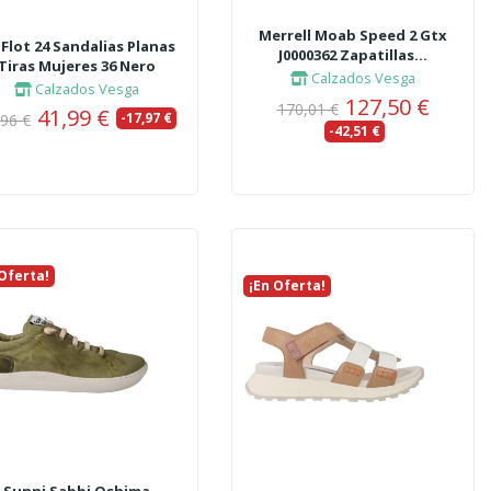
Merrell Moab Speed 2 Gtx
 Flot 24 Sandalias Planas
J0000362 Zapatillas...
Tiras Mujeres 36 Nero
Calzados Vesga
Calzados Vesga
127,50 €
170,01 €
41,99 €
-17,97 €
,96 €
-42,51 €
 Oferta!
vo
¡En Oferta!
Nuevo