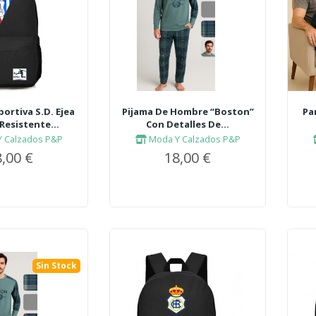
ortiva S.D. Ejea
Pijama De Hombre “Boston”
Pa
Resistente...
Con Detalles De...
 Calzados P&P
Moda Y Calzados P&P
,00 €
18,00 €
Sin Stock