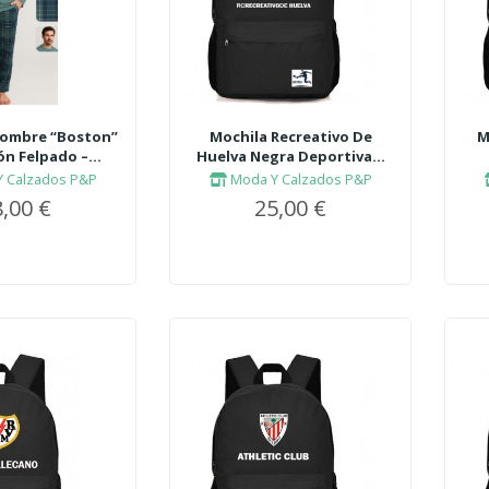
Hombre “Boston”
Mochila Recreativo De
M
n Felpado –...
Huelva Negra Deportiva...
 Calzados P&P
Moda Y Calzados P&P
,00 €
25,00 €