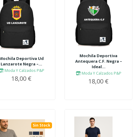
Mochila Deportiva
Mochila Deportiva Ud
Antequera C.F. Negra –
Lanzarote Negra –...
Ideal...
Moda Y Calzados P&P
Moda Y Calzados P&P
18,00 €
18,00 €
Sin Stock