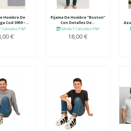
De Hombre De
Pijama De Hombre “Boston”
a Cod 3959 –...
Con Detalles De...
Azu
 Calzados P&P
Moda Y Calzados P&P
,00 €
18,00 €