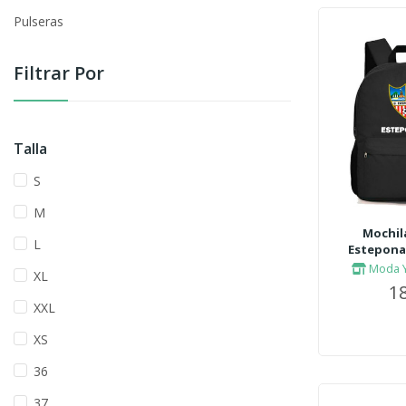
Pulseras
Filtrar Por
Talla
S
M
Mochil
L
Estepona 
Moda Y
XL
18
XXL
XS
36
37