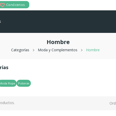
Conócenos
s
Hombre
Categorías
Moda y Complementos
Hombre
rías
Moda Ropa
Pulseras
roductos.
Ord