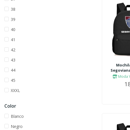
38
39
40
41
42
43
Mochil
44
Segoviana 
Moda Y
45
18
XXXL
Color
Blanco
Negro