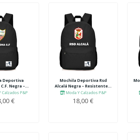
a Deportiva
Mochila Deportiva Rsd
Moc
C.F. Negra –...
Alcalá Negra – Resistente...
 Calzados P&P
Moda Y Calzados P&P
,00 €
18,00 €