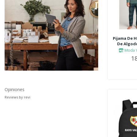
Pijama De 
De Algodó
Moda Y
18
Opiniones
Reviews by
revi