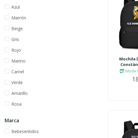
Azul
Marrón
Beige
Gris
Rojo
Mochila 
Marino
Constànc
Moda Y
Camel
18
Verde
Amarillo
Rosa
Marca
Bebesentidos