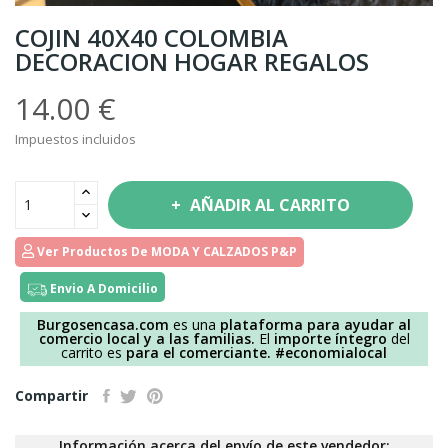
COJIN 40X40 COLOMBIA
DECORACION HOGAR REGALOS
14.00 €
Impuestos incluidos
AÑADIR AL CARRITO
Ver Productos De MODA Y CALZADOS P&P
Envio A Domicilio
Burgosencasa.com
es una
plataforma para ayudar al
comercio local y a las familias.
El
importe íntegro
del
carrito es
para el comerciante.
#economialocal
Compartir
Información acerca del envío de este vendedor: