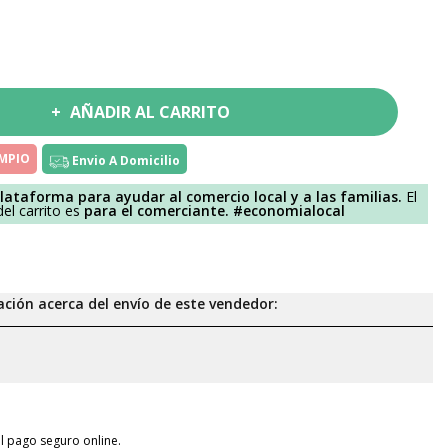
AÑADIR AL CARRITO
IMPIO
Envio A Domicilio
lataforma para ayudar al comercio local y a las familias.
El
el carrito es
para el comerciante.
#economialocal
ción acerca del envío de este vendedor:
l pago seguro online.