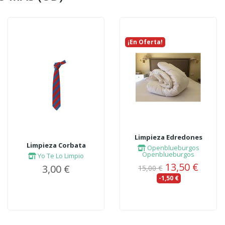
¡En Oferta!
Limpieza Edredones
Limpieza Corbata
Openblueburgos
Openblueburgos
Yo Te Lo Limpio
13,50 €
3,00 €
15,00 €
-1,50 €