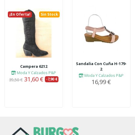
¡En Oferta!
Sin Stock
Sandalia Con Cuña H-179-
Campera 6212
2
Moda Y Calzados P&P
Moda Y Calzados P&P
31,60 €
-7,90 €
39,50 €
16,99 €