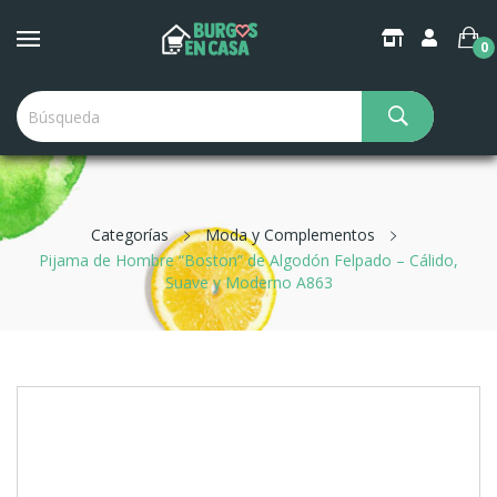
0
Categorías
Moda y Complementos
Pijama de Hombre “Boston” de Algodón Felpado – Cálido,
Suave y Moderno A863