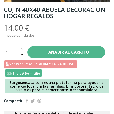
COJIN 40X40 ABUELA DECORACION
HOGAR REGALOS
14.00 €
Impuestos incluidos
AÑADIR AL CARRITO
Ver Productos De MODA Y CALZADOS P&P
Envio A Domicilio
Burgosencasa.com
es una
plataforma para ayudar al
comercio local y a las familias.
El
importe íntegro
del
carrito es
para el comerciante.
#economialocal
Compartir
Información acerca del envío de este vendedor: