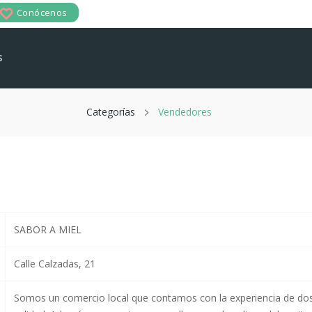
Conócenos
reate Wishlist
s
hlist name
Categorías
Vendedores
Cancel
Create wishlist
SABOR A MIEL
Calle Calzadas, 21
Somos un comercio local que contamos con la experiencia de dos