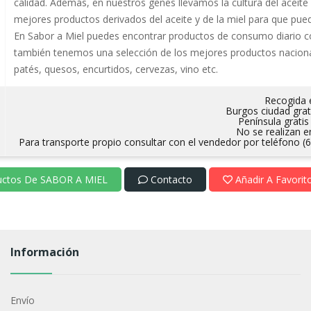
calidad. Además, en nuestros genes llevamos la cultura del aceit
mejores productos derivados del aceite y de la miel para que pue
En Sabor a Miel puedes encontrar productos de consumo diario co
también tenemos una selección de los mejores productos nacio
patés, quesos, encurtidos, cervezas, vino etc.
Recogida e
Burgos ciudad grati
Península gratis 
No se realizan en
Para transporte propio consultar con el vendedor por teléfono (
uctos De SABOR A MIEL
Contacto
Añadir A Favorit
Información
Envío