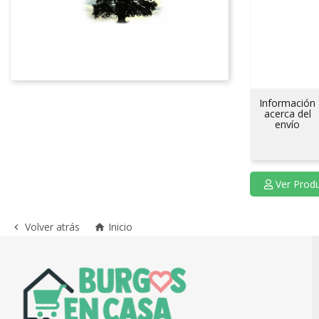
Información
acerca del
envío
Ver Prod
Volver atrás
Inicio

