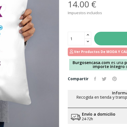
14.00 €
Impuestos incluidos
Ver Productos De MODA Y C
Burgosencasa.com
es una
p
importe íntegro
d
Compartir
Informa
Recogida en tienda y transp
Envío a domicilio
24-72h