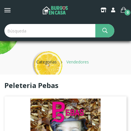
×
Create Wishlist
0
Wishlist name
Categorías
Vendedores
Cancel
Create wishlist
Peleteria Pebas