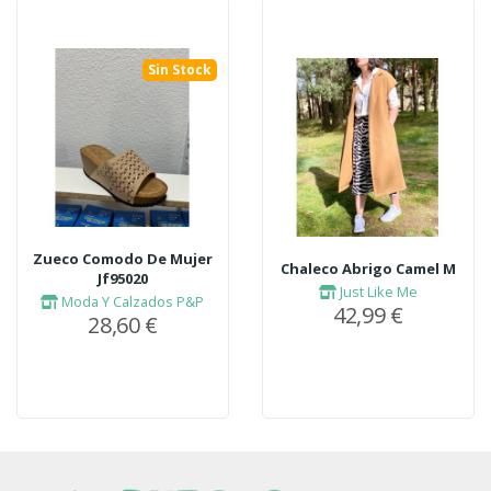
Sin Stock
Zueco Comodo De Mujer
Chaleco Abrigo Camel M
Jf95020
Just Like Me
Moda Y Calzados P&P
42,99 €
28,60 €