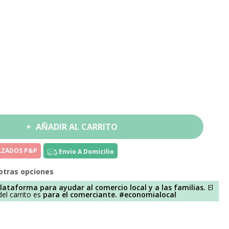
AÑADIR AL CARRITO
ALZADOS P&P
Envio A Domicilio
otras opciones
lataforma para ayudar al comercio local y a las familias.
El
el carrito es
para el comerciante.
#economialocal