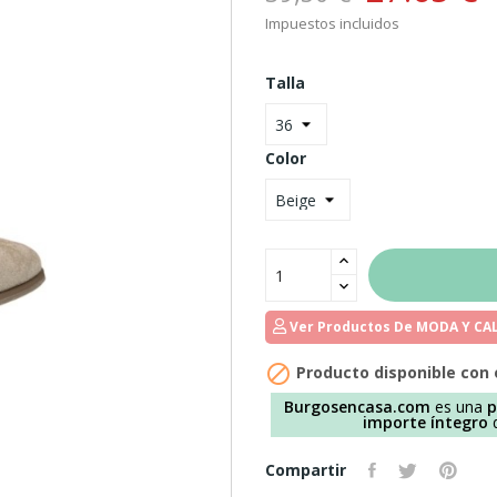
Impuestos incluidos
Talla
Color
Ver Productos De MODA Y C

Producto disponible con 
Burgosencasa.com
es una
p
importe íntegro
d
Compartir