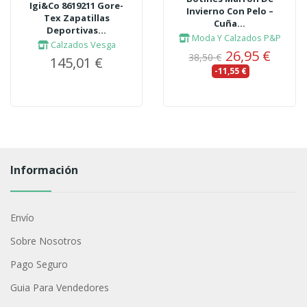
Igi&Co 8619211 Gore-
Invierno Con Pelo –
Tex Zapatillas
Cuña...
Deportivas...
Moda Y Calzados P&P
Calzados Vesga
26,95 €
38,50 €
145,01 €
-11,55 €
Información
Envío
Sobre Nosotros
Pago Seguro
Guia Para Vendedores