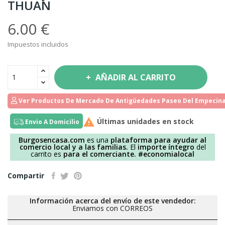
THUAN
6.00 €
Impuestos incluidos
AÑADIR AL CARRITO
Ver Productos De Mercado De Antigüedades Paseo Del Empecina

Últimas unidades en stock
Envio A Domicilio
Burgosencasa.com
es una
plataforma para ayudar al
comercio local y a las familias.
El
importe íntegro
del
carrito es
para el comerciante.
#economialocal
Compartir
Información acerca del envío de este vendedor:
Enviamos con CORREOS