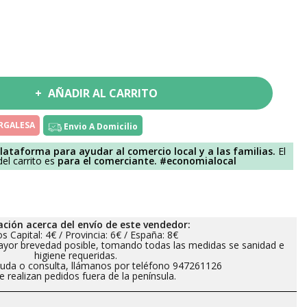
AÑADIR AL CARRITO
URGALESA
Envio A Domicilio
lataforma para ayudar al comercio local y a las familias.
El
el carrito es
para el comerciante.
#economialocal
ción acerca del envío de este vendedor:
s Capital: 4€ / Provincia: 6€ / España: 8€
ayor brevedad posible, tomando todas las medidas se sanidad e
higiene requeridas.
duda o consulta, llámanos por teléfono 947261126
 realizan pedidos fuera de la península.