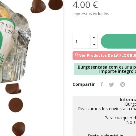
4.00 €
Impuestos incluidos
Ver Productos De LA FLOR B
Burgosencasa.com
es una
p
importe íntegro
d
Compartir
Informa
Burgo
Realizamos los envíos a la m
Para cualquier 
No se
Envío a domicilio