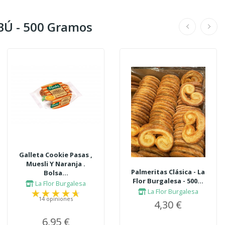
Ú - 500 Gramos
Galleta Cookie Pasas ,
Muesli Y Naranja .
Palmeritas Clásica - La
Bolsa...
Flor Burgalesa - 500...
La Flor Burgalesa
La Flor Burgalesa
14 opiniones
4,30 €
6,95 €