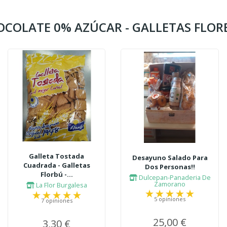
HOCOLATE 0% AZÚCAR - GALLETAS FLORB
Galleta Tostada
Desayuno Salado Para
Cuadrada - Galletas
Dos Personas!!
Florbú -...
Dulcepan-Panaderia De
Zamorano
La Flor Burgalesa
5 opiniones
7 opiniones
25,00 €
3,30 €