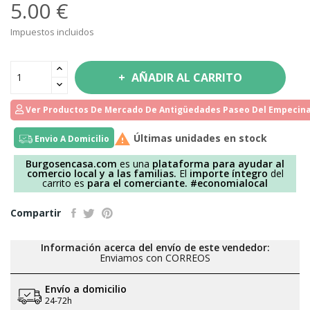
5.00 €
Impuestos incluidos
AÑADIR AL CARRITO
Ver Productos De Mercado De Antigüedades Paseo Del Empecina

Últimas unidades en stock
Envio A Domicilio
Burgosencasa.com
es una
plataforma para ayudar al
comercio local y a las familias.
El
importe íntegro
del
carrito es
para el comerciante.
#economialocal
Compartir
Información acerca del envío de este vendedor:
Enviamos con CORREOS
Envío a domicilio
24-72h