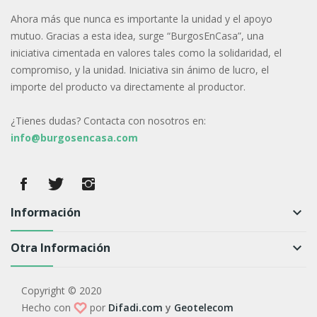
Ahora más que nunca es importante la unidad y el apoyo
mutuo. Gracias a esta idea, surge “BurgosEnCasa”, una
iniciativa cimentada en valores tales como la solidaridad, el
compromiso, y la unidad. Iniciativa sin ánimo de lucro, el
importe del producto va directamente al productor.
¿Tienes dudas? Contacta con nosotros en:
info@burgosencasa.com
Información
keyboard_arrow_down
Otra Información
keyboard_arrow_down
Copyright © 2020
Hecho con
por
Difadi.com
y
Geotelecom