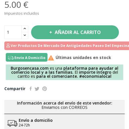
5.00 €
Impuestos incluidos
AÑADIR AL CARRITO
Ver Productos De Mercado De Antigüedades Paseo Del Empecina

Últimas unidades en stock
Envio A Domicilio
Burgosencasa.com
es una
plataforma para ayudar al
comercio local y a las familias.
El
importe íntegro
del
carrito es
para el comerciante.
#economialocal
Compartir
Información acerca del envío de este vendedor:
Enviamos con CORREOS
Envío a domicilio
24-72h