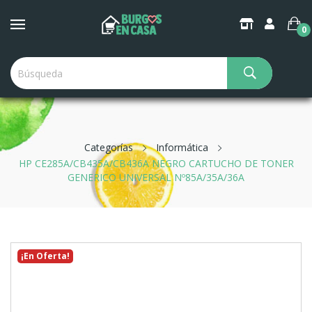
0
Categorías
Informática
HP CE285A/CB435A/CB436A NEGRO CARTUCHO DE TONER
GENERICO UNIVERSAL Nº85A/35A/36A
¡En Oferta!