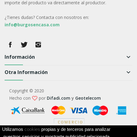
importe del producto va directamente al productor.
¿Tienes dudas? Contacta con nosotros en:
info@burgosencasa.com
Información
keyboard_arrow_down
Otra Información
keyboard_arrow_down
Copyright © 2020
Hecho con
por
Difadi.com
y
Geotelecom
Utilizamos
cookies
propias y de terceros para analizar
nuestros servicios y mostrarte publicidad relacionada