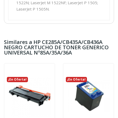
1522N; LaserJet M 1522NF; LaserJet P 1505;
LaserJet P 1505N.
Similares a HP CE285A/CB435A/CB436A
NEGRO CARTUCHO DE TONER GENERICO
UNIVERSAL Nº85A/35A/36A
¡En Oferta!
¡En Oferta!