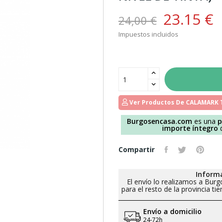
23.15 €
24,00 €
Impuestos incluidos
Ver Productos De CALAMARK 
Burgosencasa.com
es una
p
importe íntegro
d
Compartir
Informa
El envío lo realizamos a Burg
para el resto de la provincia t
Envío a domicilio
24-72h