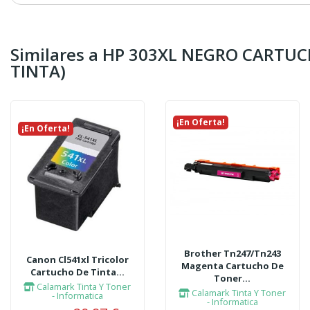
Similares a HP 303XL NEGRO CART
TINTA)
¡En Oferta!
¡En Oferta!
Brother Tn247/tn243
Canon Cl541xl Tricolor
Magenta Cartucho De
Cartucho De Tinta...
Toner...
Calamark Tinta Y Toner
Calamark Tinta Y Toner
- Informatica
- Informatica