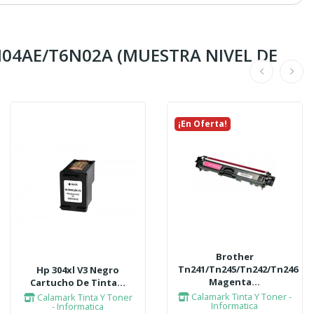
04AE/T6N02A (MUESTRA NIVEL DE
¡En Oferta!
Brother
Tn241/tn245/tn242/tn246
Hp 304xl V3 Negro
Magenta...
Cartucho De Tinta...
Calamark Tinta Y Toner -
Calamark Tinta Y Toner
Informatica
- Informatica