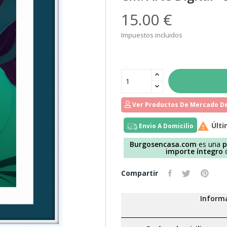
15.00 €
Impuestos incluidos
Ver Productos De Mercado De

Últi
Envio A Domicilio
Burgosencasa.com
es una
p
importe íntegro
d
Compartir
Informa