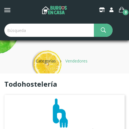
×
Create Wishlist
0
Wishlist name
Categorías
Vendedores
Cancel
Create wishlist
Todohostelería