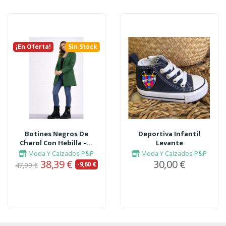
¡En Oferta!
Sin Stock
Botines Negros De
Deportiva Infantil
Charol Con Hebilla –...
Levante
Moda Y Calzados P&P
Moda Y Calzados P&P
38,39 €
30,00 €
-9,60 €
47,99 €