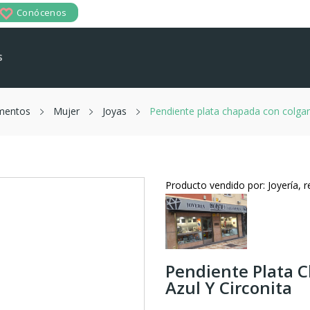
Conócenos
s
mentos
Mujer
Joyas
Pendiente plata chapada con colgant
Producto vendido por: Joyería, r
Pendiente Plata 
Azul Y Circonita