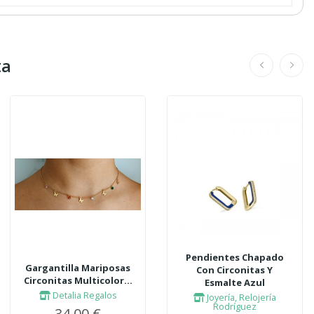
ta
Pendientes Chapado
Gargantilla Mariposas
Con Circonitas Y
Circonitas Multicolor...
Esmalte Azul
Detalia Regalos
Joyería, Relojería
Rodríguez
34,00 €