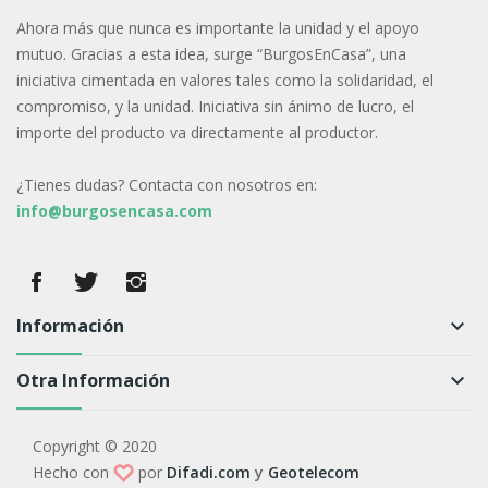
Ahora más que nunca es importante la unidad y el apoyo
mutuo. Gracias a esta idea, surge “BurgosEnCasa”, una
iniciativa cimentada en valores tales como la solidaridad, el
compromiso, y la unidad. Iniciativa sin ánimo de lucro, el
importe del producto va directamente al productor.
¿Tienes dudas? Contacta con nosotros en:
info@burgosencasa.com
Información
keyboard_arrow_down
Otra Información
keyboard_arrow_down
Copyright © 2020
Hecho con
por
Difadi.com
y
Geotelecom