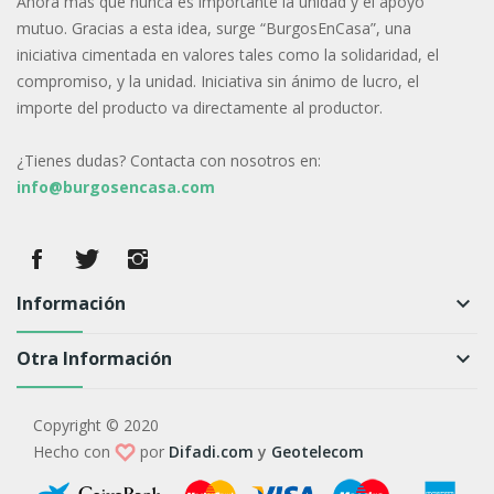
Ahora más que nunca es importante la unidad y el apoyo
mutuo. Gracias a esta idea, surge “BurgosEnCasa”, una
iniciativa cimentada en valores tales como la solidaridad, el
compromiso, y la unidad. Iniciativa sin ánimo de lucro, el
importe del producto va directamente al productor.
¿Tienes dudas? Contacta con nosotros en:
info@burgosencasa.com
Información
keyboard_arrow_down
Otra Información
keyboard_arrow_down
Copyright © 2020
Hecho con
por
Difadi.com
y
Geotelecom