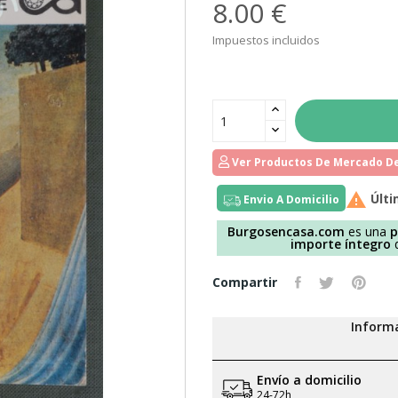
8.00 €
Impuestos incluidos
Ver Productos De Mercado De

Últi
Envio A Domicilio
Burgosencasa.com
es una
p
importe íntegro
d
Compartir
Informa
Envío a domicilio
24-72h