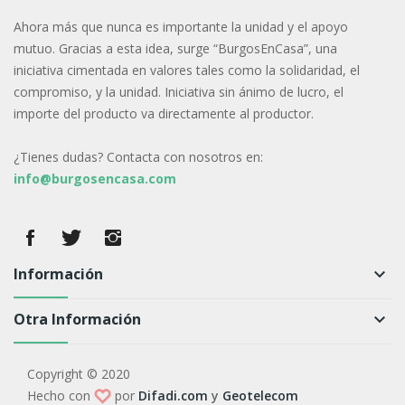
Ahora más que nunca es importante la unidad y el apoyo
mutuo. Gracias a esta idea, surge “BurgosEnCasa”, una
iniciativa cimentada en valores tales como la solidaridad, el
compromiso, y la unidad. Iniciativa sin ánimo de lucro, el
importe del producto va directamente al productor.
¿Tienes dudas? Contacta con nosotros en:
info@burgosencasa.com
Información
keyboard_arrow_down
Otra Información
keyboard_arrow_down
Copyright © 2020
Hecho con
por
Difadi.com
y
Geotelecom