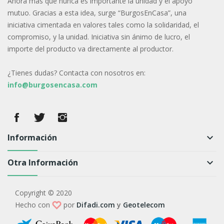
Ahora más que nunca es importante la unidad y el apoyo
mutuo. Gracias a esta idea, surge “BurgosEnCasa”, una
iniciativa cimentada en valores tales como la solidaridad, el
compromiso, y la unidad. Iniciativa sin ánimo de lucro, el
importe del producto va directamente al productor.
¿Tienes dudas? Contacta con nosotros en:
info@burgosencasa.com
Información
keyboard_arrow_down
Otra Información
keyboard_arrow_down
Copyright © 2020
Hecho con
por
Difadi.com
y
Geotelecom