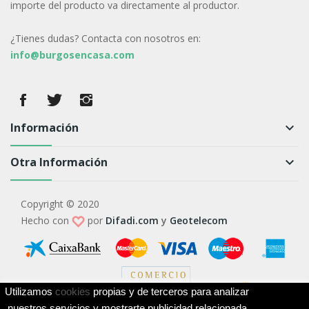
importe del producto va directamente al productor.
¿Tienes dudas? Contacta con nosotros en:
info@burgosencasa.com
Información
keyboard_arrow_down
Otra Información
keyboard_arrow_down
Copyright © 2020
Hecho con
por
Difadi.com
y
Geotelecom
Utilizamos
cookies
propias y de terceros para analizar
nuestros servicios y mostrarte publicidad relacionada