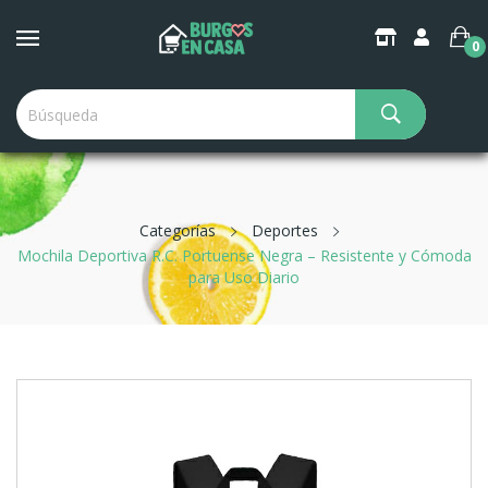
0
Categorías
Deportes
Mochila Deportiva R.C. Portuense Negra – Resistente y Cómoda
para Uso Diario