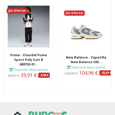
¡En Oferta!
¡En Oferta!
Puma - Chandal Puma
New Balance - Zapatilla
Sport Poly Suit B
New Balance 530...
689720.01...
Deportes Manzanedo
Deportes Manzanedo
104,96 €
-25,05 €
130,00 €
39,91 €
-5,08 €
44,99 €