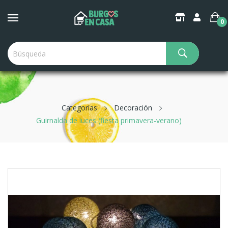
0
Categorías
Decoración
Guirnalda de luces (fiesta primavera-verano)