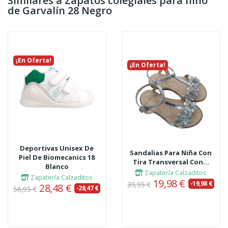
Similares a Zapatos colegiales para niño
de Garvalín 28 Negro
¡En Oferta!
¡En Oferta!
Deportivas Unisex De
Sandalias Para Niña Con
Piel De Biomecanics 18
Tira Transversal Con...
Blanco
Zapatería Calzaditos
Zapatería Calzaditos
19,98 €
-19,98 €
39,95 €
28,48 €
-28,47 €
56,95 €