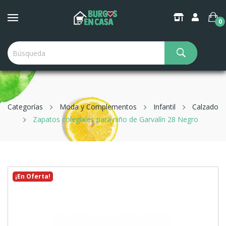
0
Categorías
Moda y Complementos
Infantil
Calzado
Zapatos colegiales para niño de Garvalín 28 Negro
¡En Oferta!