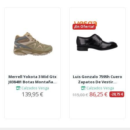
¡En Oferta!
Nuevo
Merrell Yokota 3 Mid Gtx
Luis Gonzalo 7595h Cuero
J038481 Botas Montaña...
Zapatos De Vestir...
Calzados Vesga
Calzados Vesga
139,95 €
86,25 €
-28,75 €
115,00 €