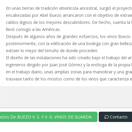
En unas tierras de tradición vitivinícola ancestral, surgió el pr
encabezadas por Abel Buezo arrancaron con el objetivo de extrae
caldos dignos de los mejores descubridores. De hecho, cuenta la 
llevó consigo a las Américas.
Después de algunos años de grandes esfuerzos, los vinos Buezo so
posteriormente, con la edificación de una bodega con gran bellez
extraer lo mejor del terruño de donde proceden.
El diseño de las instalaciones ha sido creado bajo el trabajo del
ingenieros dirigido por Juan José Gómez y la enóloga de la propia
en el trabajo diario, unas amplias zonas para maniobrar y una gran
trasvase tanto de los mostos como de los vinos que caracteriza 
uctos De BUEZO V. S. Y V. G. VINOS DE GUARDA
Contacto