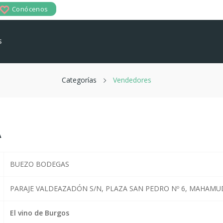
Conócenos
reate Wishlist
s
hlist name
Categorías
Vendedores
Cancel
Create wishlist
A
BUEZO BODEGAS
PARAJE VALDEAZADÓN S/N, PLAZA SAN PEDRO Nº 6, MAHAMU
El vino de Burgos