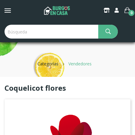
×
Create Wishlist
0
Wishlist name
Categorías
Vendedores
Cancel
Create wishlist
Coquelicot flores