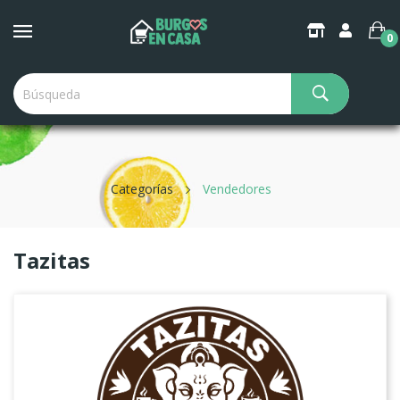
×
Create Wishlist
0
Wishlist name
Categorías
Vendedores
Cancel
Create wishlist
Tazitas