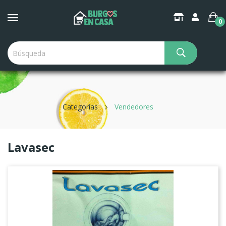
×
Create Wishlist
0
Wishlist name
Categorías
Vendedores
Cancel
Create wishlist
Lavasec