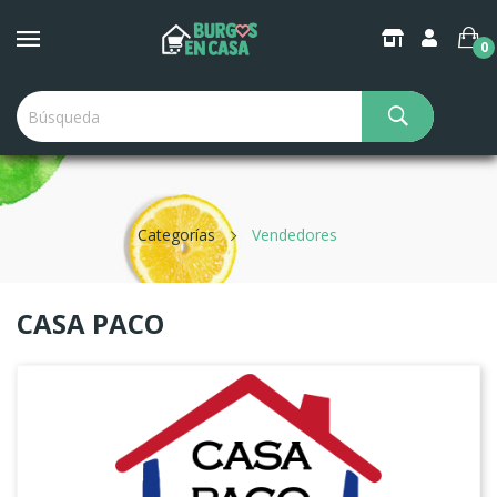
×
Create Wishlist
0
Wishlist name
Categorías
Vendedores
Cancel
Create wishlist
CASA PACO