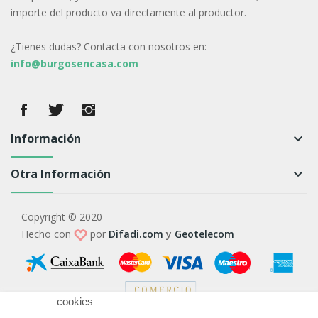
importe del producto va directamente al productor.
¿Tienes dudas? Contacta con nosotros en:
info@burgosencasa.com
Información
keyboard_arrow_down
Otra Información
keyboard_arrow_down
Copyright © 2020
Hecho con
por
Difadi.com
y
Geotelecom
Utilizamos
cookies
propias y de terceros para analizar