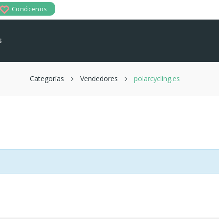
Conócenos
reate Wishlist
s
hlist name
Categorías
Vendedores
polarcycling.es
Cancel
Create wishlist