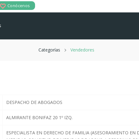
Conócenos
reate Wishlist
s
hlist name
Categorías
Vendedores
Cancel
Create wishlist
DESPACHO DE ABOGADOS
ALMIRANTE BONIFAZ 20 1º IZQ.
ESPECIALISTA EN DERECHO DE FAMILIA (ASESORAMIENTO EN 